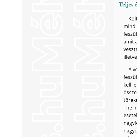
Teljes 
Köl
mind 
feszü
amit 
veszt
illetv
A v
feszü
kell l
össze
törek
- ne 
esete
nagyf
nagyo