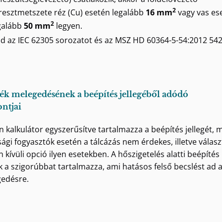
2
resztmetszete réz (Cu) esetén legalább
16 mm
vagy vas es
2
galább
50 mm
legyen.
sd az IEC 62305 sorozatot és az MSZ HD 60364-5-54:2012 542.
ték melegedésének a beépítés jellegéből adódó
ntjai
en kalkulátor egyszerűsítve tartalmazza a beépítés jellegét, m
sági fogyasztók esetén a tálcázás nem érdekes, illetve válas
n kívüli opció ilyen esetekben. A hőszigetelés alatti beépítés
ak a szigorúbbat tartalmazza, ami hatásos felső becslést ad 
edésre.