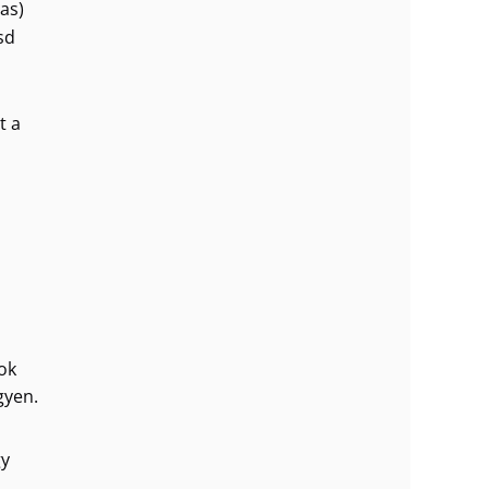
as)
sd
t a
ok
gyen.
gy