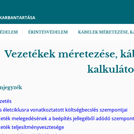
VÉDELEM
ÉRINTÉSVÉDELEM
KÁBELEK MÉRETEZÉSE, 
Vezetékek méretezése, ká
kalkuláto
mjegyzék
zetés
es életciklusra vonatkoztatott költségbecslés szempontjai
zeték melegedésének a beépítés jellegéből adódó szempont
zeték teljesítményvesztesége