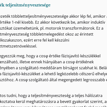
ék teljesítményvesztesége
ezeték többletteljesítményveszetesége akkor lép fel, amikor 
értéke 1-nél kisebb. Ez akkor következik be, amikor induktív
sztókat üzemeltetünk, pl. motorok transzformátorok. Ez a
sítményveszteség többletmelegedést okoz az érintett
kszakaszon, ezért erre fel kell készülni
ztmetszetnöveléssel.
 jegyezzük meg, hogy a cosφ értéke fázisjavító készülékkel
nzálható, illetve ennek hiányában a cosφ értékének
ényében a szolgáltató meddőáram bírságot szabhat ki. Belá
a fázisjavító-készüléket a lehető legközelebb célszerű elhely
sztóhoz. A cosφ szolgáltató által megengedett legrosszabb 
tos tudni, hogy a teljesítményveszteség a teljes hálózatra
koztatva kerül meghatározásra a bevett gyakorlat szerint, 