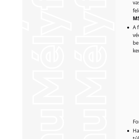
va
fe
MS
A 
vé
be
ke
Fo
Ha
tú