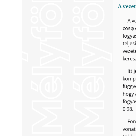
A vezet
A v
cosφ 
fogya
telje
vezeté
keres
Itt
kompe
függv
hogy 
fogya
0.98.
Fon
vonat