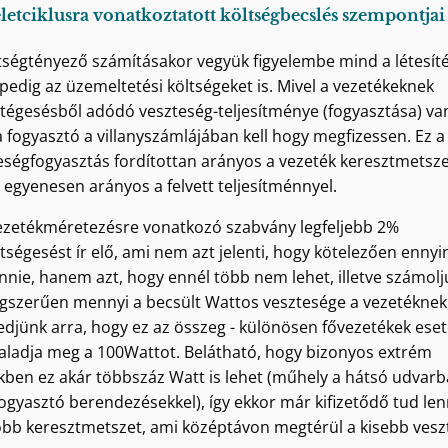
életciklusra vonatkoztatott költségbecslés szempontjai
tségtényező számításakor vegyük figyelembe mind a létesíté
pedig az üzemeltetési költségeket is. Mivel a vezetékeknek
ltégesésből adódó veszteség-teljesítménye (fogyasztása) va
a fogyasztó a villanyszámlájában kell hogy megfizessen. Ez a
eségfogyasztás fordítottan arányos a vezeték keresztmetsze
e egyenesen arányos a felvett teljesítménnyel.
ezetékméretezésre vonatkozó szabvány legfeljebb 2%
ltségesést ír elő, ami nem azt jelenti, hogy kötelezően ennyi
ennie, hanem azt, hogy ennél több nem lehet, illetve számolju
gszerűen mennyi a becsült Wattos vesztesége a vezetéknek
edjünk arra, hogy ez az összeg - különösen fővezetékek ese
haladja meg a 100Wattot. Belátható, hogy bizonyos extrém
kben ez akár többszáz Watt is lehet (műhely a hátsó udvar
ogyasztó berendezésekkel), így ekkor már kifizetődő tud len
bb keresztmetszet, ami középtávon megtérül a kisebb vesz