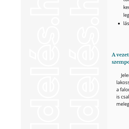
ke
le
lá
A veze
szempo
Jel
lakos
a falo
is cs
meleg