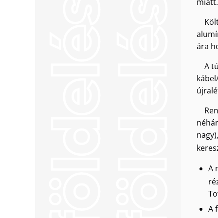
miatt.
Köl
alumí
ára h
A t
kábel
újralé
Ren
néhán
nagy)
keres
A 
ré
To
A 