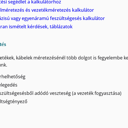
tési segédlet a kalkulátorhoz
lméretezés és vezetékméretezés kalkulátor
ázisú vagy egyenáramú feszültségesés kalkulátor
ran ismételt kérdések, táblázatok
tés
etékek, kábelek méretezésénél több dolgot is fegyelembe ke
nk.
rhelhetőség
legedés
szültségesésből adódó veszteség (a vezeték fogyasztása)
ltségtényező