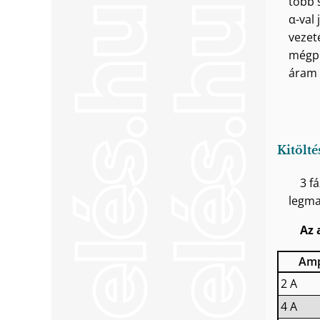
több 
α-val 
vezet
mégpe
áram 
Kitölté
3 f
legma
Az 
Amp
2 A
4 A