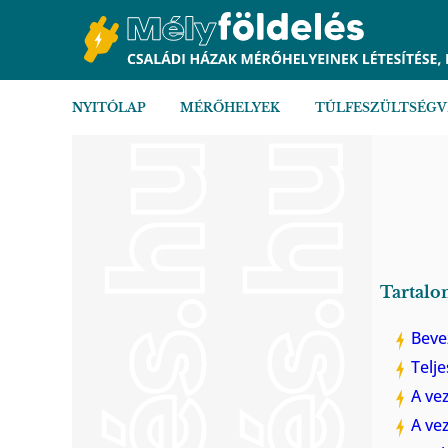
NYITÓLAP
MÉRŐHELYEK
TÚLFESZÜLTSÉG
Tartalo
Beve
Telj
A ve
A ve