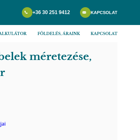
+36 30 251 9412
KAPCSOLAT
KALKULÁTOR
FÖLDELÉS, ÁRAINK
KAPCSOLAT
belek méretezése,
r
jai