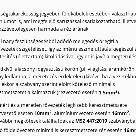
tségtakarékosság jegyében földkábelek esetében választha
niumot is, ami megfelelő saruzással csatlakoztatható, illetve
ozzávetőlegesen harmada a réz árának.
úl nagy feszültségesésből adódó melegedés öregíti a
/vezeték szigetelését, így az iménti eszmefuttatás kiegészül 
tesítés (élettartam) kitolódásával, így ez is javít a megtérülé
dkívül alacsony fogyasztású körön (pl. világítási áramkörön
y ledlámpa) a méretezés érdektelen (kivéve, ha a vezetékh
, ekkor a szabvány szerint előírt kötelező minimális
2
ztmetszetet alkalmazzuk (rézvezető esetén
1.5mm
).
mért és a méretlen fővezeték legkisebb keresztmetszete
2
2
zvezető esetén
10mm
, alumíniumvezető esetén
16mm
.
vábbi megkötések találhatóak az
MSZ 447:2019
szabványba
fő földelővezető minimális keresztmetszete réz esetén
16m