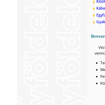
Kitöl
Kábe
Egyf
Gyak
Beveze
Vez
vennü
Te
Me
Fe
Kö