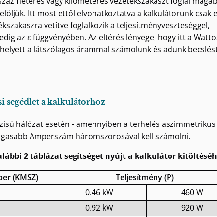
százméteres vagy kilométeres vezetékszakaszt foglal magáb
jelöljük. Itt most ettől elvonatkoztatva a kalkulátorunk csak 
ékszakaszra vetítve foglalkozik a teljesítményveszteséggel,
dig az ε függvényében. Az eltérés lényege, hogy itt a Watto
helyett a látszólagos árammal számolunk és adunk becslést
si segédlet a kalkulátorhoz
ázisú hálózat esetén - amennyiben a terhelés aszimmetrikus 
gasabb Amperszám háromszorosával kell számolni.
alábbi 2 táblázat segítséget nyújt a kalkulátor kitöltéséh
er (KMSZ)
Teljesítmény (P)
0.46 kW
460 W
0.92 kW
920 W