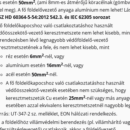
2
s esetén
50mm
, (ami 8mm-es átmérőjű köracélnak (gömbv
lel meg). A fő földelővezető anyaga alumínium nem lehet! Lá
Z HD 60364-5-54:2012 542.3. és IEC 62305 sorozat
fő földelőkapocshoz való csatlakoztatáshoz használt
dőösszekötő-vezető keresztmetszete nem lehet kisebb, min
rendezésben lévő legnagyobb védőföldelő-vezető
resztmetszetének a fele, és nem lehet kisebb, mint
2
réz esetén
6mm
-nél, vagy
2
alumínium esetén
16mm
-nél, vagy
2
acél esetén
50mm
-nél.
A fő földelőkapocshoz való csatlakoztatáshoz használt
védőösszekötő-vezeték esetében nem szükséges, hogy
2
keresztmetszetük Cu esetén
25mm
-nél vagy más anyag
esetében azzal ekvivalens keresztmetszetnél nagyobb le
rrás: UT-347-2 sz. melléklet, EON hálózati rendelkezés.
 a földelőhöz villámvédelmi berendezés (pl. villámhárító va
lfeszültséglevezető) csatlakozik, akkor a földelővezető