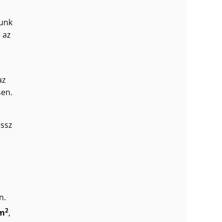
tunk
 az
az
sen.
ossz
n.
2
m
,